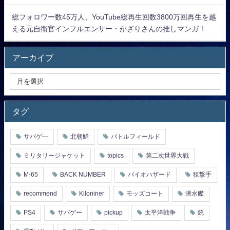
総フォロワー数45万人、YouTube総再生回数3800万回再生を越
える元自衛官インフルエンサー・かざりさんの推しマンガ！
アーカイブ
タグ
サバゲ―
北朝鮮
バトルフィールド
ミリタリージャケット
topics
第二次世界大戦
M-65
BACK NUMBER
バイオハザード
狙撃手
recommend
Kiloniner
モッズコート
潜水艦
PS4
サバゲー
pickup
太平洋戦争
銃