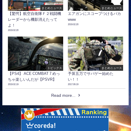
まとめニュース
まとめニュース
【驚愕】航空自衛隊Ｆ２戦闘機
エアガンにスコープつけるバカ
レーダーから機影消えたって
www
2019.02.20
よ！
2019.02.20
トピックス
まとめニュース
【PS4】 ACE COMBAT 7 めっ
予算五万でサバゲー始めた
ちゃ楽しいんだが【PSVR】
い！！
2019.02.19
2017.09.19
Read more...