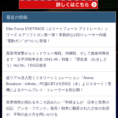
最近の投稿
Elite Force EYETRACE（エリートフォース アイトレース）シ
リーズ エアソフトガン第一弾！革新的なLEDトレーサー内蔵
”電動ガン” がついに登場！
真珠湾攻撃からミッドウェー海戦、沖縄戦、そして無条件降伏
まで「太平洋戦争全史 1941-45」特集！『歴史道 （れきしど
う）Vol.34』7月5日発売
超リアル没入型ミリタリーシミュレーション『Arena
Breakout：Infinite』PC版CBTが5月8日（水）よりスタート！実
機によるゲームプレイ・トレーラーを初公開！
世界情勢が揺れる今こそ読みたい『学研まんが 日本と世界の
伝記 アンネ・フランク』発売！戦争に翻弄された少女の生涯
が、平和のあり方を問いかける