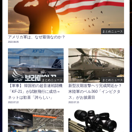
まとめニュース
アメリカ軍は、なぜ最強なのか？
2022.08.05
まとめニュース
まとめニュース
【軍事】 韓国初の超音速戦闘機
新型次期攻撃ヘリ完成間近か？
「KF-21」が試験飛行に成功＝
米陸軍のベル360「インビクタ
ネットは歓喜「誇らしい」
ス」がお披露目
2022.07.22
2022.07.15