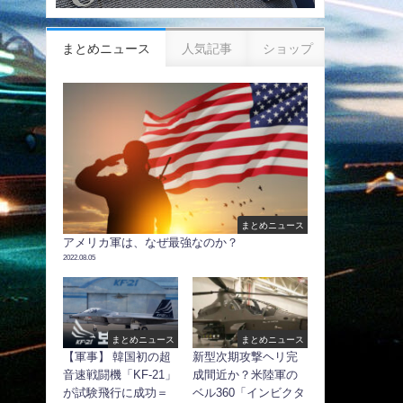
まとめニュース
人気記事
ショップ
まとめニュース
アメリカ軍は、なぜ最強なのか？
2022.08.05
まとめニュース
まとめニュース
【軍事】 韓国初の超
新型次期攻撃ヘリ完
音速戦闘機「KF-21」
成間近か？米陸軍の
が試験飛行に成功＝
ベル360「インビクタ