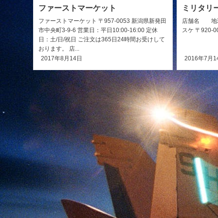
ファーストマーケット
ミリタリ
ファーストマーケット 〒957-0053 新潟県新発田
店舗名 地球
市中央町3-9-6 営業日：平日10:00-16:00 定休
スケ 〒920-
日：土/日/祝日 ご注文は365日24時間お受けして
おります。 店...
2017年8月14日
2016年7月1