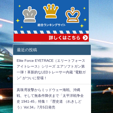
最近の投稿
Elite Force EYETRACE（エリートフォース
アイトレース）シリーズ エアソフトガン第
一弾！革新的なLEDトレーサー内蔵 ”電動ガ
ン” がついに登場！
真珠湾攻撃からミッドウェー海戦、沖縄
戦、そして無条件降伏まで「太平洋戦争全
史 1941-45」特集！『歴史道 （れきしど
う）Vol.34』7月5日発売