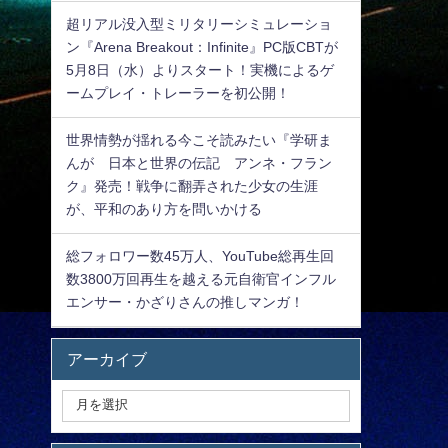
超リアル没入型ミリタリーシミュレーショ
ン『Arena Breakout：Infinite』PC版CBTが
5月8日（水）よりスタート！実機によるゲ
ームプレイ・トレーラーを初公開！
世界情勢が揺れる今こそ読みたい『学研ま
んが 日本と世界の伝記 アンネ・フラン
ク』発売！戦争に翻弄された少女の生涯
が、平和のあり方を問いかける
総フォロワー数45万人、YouTube総再生回
数3800万回再生を越える元自衛官インフル
エンサー・かざりさんの推しマンガ！
アーカイブ