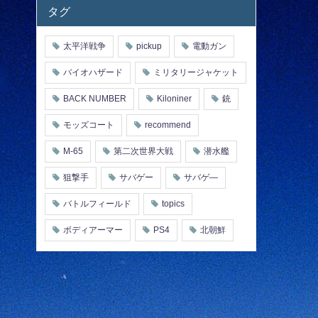
タグ
太平洋戦争
pickup
電動ガン
バイオハザード
ミリタリージャケット
BACK NUMBER
Kiloniner
銃
モッズコート
recommend
M-65
第二次世界大戦
潜水艦
狙撃手
サバゲー
サバゲ―
バトルフィールド
topics
ボディアーマー
PS4
北朝鮮