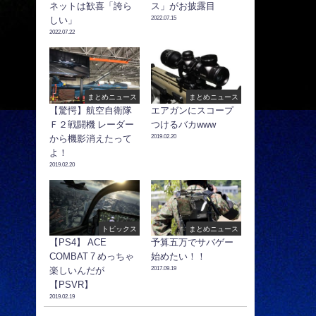
ネットは歓喜「誇ら
ス」がお披露目
2022.07.15
しい」
2022.07.22
まとめニュース
まとめニュース
【驚愕】航空自衛隊
エアガンにスコープ
Ｆ２戦闘機 レーダー
つけるバカwww
2019.02.20
から機影消えたって
よ！
2019.02.20
トピックス
まとめニュース
【PS4】 ACE
予算五万でサバゲー
COMBAT 7 めっちゃ
始めたい！！
2017.09.19
楽しいんだが
【PSVR】
2019.02.19