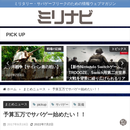
ミリタリー・サバゲーフリークのための情報ウェブマガジン
PICK UP
戦場の記録
トピックス
太平洋戦争【サイパン島の戦い】
【新作Nintendo Switchゲーム】
TROOOZE、Switch用第二次世界
2022年7月8日
大戦を背景に繰り広げられるリア
リティシングルプレイFPSゲーム
ホーム
まとめニュース
予算五万でサバゲー始めたい！！
「ワールドウォー プロローグ」の
配信を開始！
2023年2月27日
まとめニュース
pickup
サバゲー
装備
予算五万でサバゲー始めたい！！
2017年9月19日
2022年7月2日