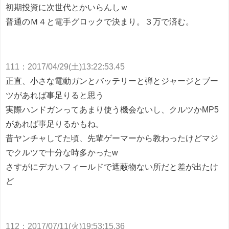
初期投資に次世代とかいらんしｗ
普通のＭ４と電手グロックで決まり。３万で済む。
111
：
2017/04/29(土)13:22:53.45
正直、小さな電動ガンとバッテリーと弾とジャージとブー
ツがあれば事足りると思う
実際ハンドガンってあまり使う機会ないし、クルツかMP5
があれば事足りるかもね。
昔ヤンチャしてた頃、先輩ゲーマーから教わったけどマジ
でクルツで十分な時多かったw
さすがにデカいフィールドで遮蔽物ない所だと差が出たけ
ど
112
：
2017/07/11(火)19:53:15.36