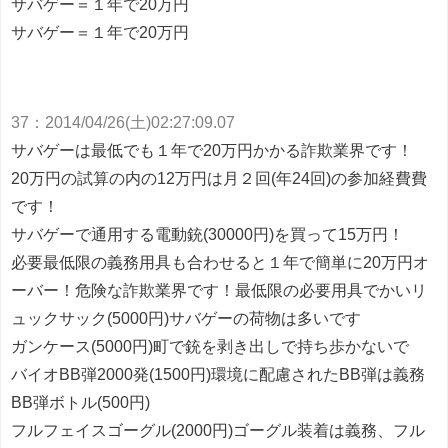
サバゲー＝１年で20万円
サバゲー＝１年で20万円
37
：
2014/04/26(土)02:27:09.07
サバゲーは最低でも１年で20万円かかる詐欺業界です！
20万円の試算の内の12万円は月２回(年24回)の参加経費費
です！
サバゲーで通用する電動銃(30000円)を買って15万円！
必要最低限の義務用具も合わせると１年で簡単に20万円オ
ーバー！危険な詐欺業界です！最低限の必要用具
でかいリ
ュックサック(5000円)サバゲーの荷物は多いです
ガンケース(5000円)町で銃を剥き出しで持ち歩かないで
バイオBB弾2000発(1500円)環境に配慮されたBB弾は義務
BB弾ボトル(500円)
フルフェイスゴーグル(2000円)ゴーグル装着は義務、フル