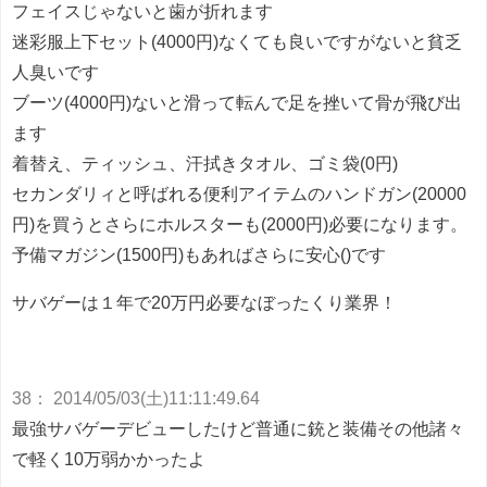
フェイスじゃないと歯が折れます
迷彩服上下セット(4000円)なくても良いですがないと貧乏
人臭いです
ブーツ(4000円)ないと滑って転んで足を挫いて骨が飛び出
ます
着替え、ティッシュ、汗拭きタオル、ゴミ袋(0円)
セカンダリィと呼ばれる便利アイテムのハンドガン(20000
円)を買うとさらにホルスターも(2000円)必要になります。
予備マガジン(1500円)もあればさらに安心()です
サバゲーは１年で20万円必要なぼったくり業界！
38
：
2014/05/03(土)11:11:49.64
最強サバゲーデビューしたけど普通に銃と装備その他諸々
で軽く10万弱かかったよ