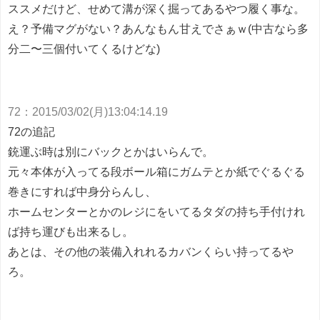
ススメだけど、せめて溝が深く掘ってあるやつ履く事な。
え？予備マグがない？あんなもん甘えでさぁｗ(中古なら多
分二〜三個付いてくるけどな)
72
：
2015/03/02(月)13:04:14.19
72の追記
銃運ぶ時は別にバックとかはいらんで。
元々本体が入ってる段ボール箱にガムテとか紙でぐるぐる
巻きにすれば中身分らんし、
ホームセンターとかのレジにをいてるタダの持ち手付けれ
ば持ち運びも出来るし。
あとは、その他の装備入れれるカバンくらい持ってるや
ろ。