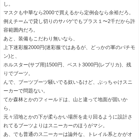
し。
マスクも中華なら2000で買えるから定例会なら余裕だろ。
例えチームで貸し切りのサバゲでもプラス１〜2千だから許
容範囲内だろ。
あと、装備もこだわり無いなら、
上下迷彩服2000円(迷彩服ではあるが、どっかの軍のパチモ
ン)と、
ホルスター(サブ用)1500円、ベスト3000円(レプリカ)、残
りでブーツ。
んで、ブーツブーツ騒いでる奴いるけど、ぶっちゃけスニ
ーカーで問題ない。
てか森林とかのフィールドは、山と違って地面が固いか
ら、
元々沼地とかの下が柔らかい場所を走り回るように設計さ
れてるブーツよりはスニーカーのほうがマシ。
あ、でも普通のス二ーカーは論外な、トレイル系とかがオ