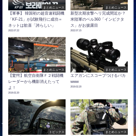
まとめニュース
まとめニュース
【軍事】 韓国初の超音速戦闘機
新型次期攻撃ヘリ完成間近か？
「KF-21」が試験飛行に成功＝
米陸軍のベル360「インビクタ
ネットは歓喜「誇らしい」
ス」がお披露目
2022.07.22
2022.07.15
まとめニュース
まとめニュース
【驚愕】航空自衛隊Ｆ２戦闘機
エアガンにスコープつけるバカ
レーダーから機影消えたって
www
2019.02.20
よ！
2019.02.20
トピックス
まとめニュース