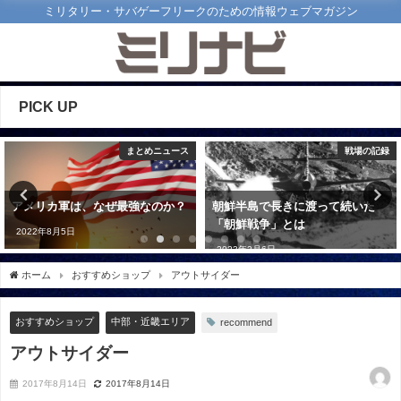
ミリタリー・サバゲーフリークのための情報ウェブマガジン
PICK UP
まとめニュース
戦場の記録
アメリカ軍は、なぜ最強なのか？
朝鮮半島で長きに渡って続いた
「朝鮮戦争」とは
2022年8月5日
2023年2月6日
ホーム
おすすめショップ
アウトサイダー
おすすめショップ
中部・近畿エリア
recommend
アウトサイダー
2017年8月14日
2017年8月14日