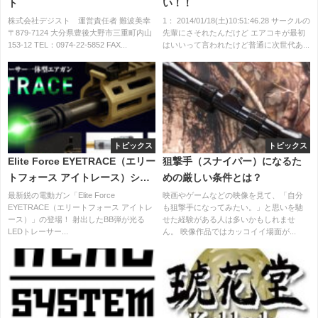
ト
い！！
株式会社デジスト 運営責任者 難波美幸
1： 2014/01/18(土)10:51:46.28 サークルの
〒879-7124 大分県豊後大野市三重町内山
先輩にさそれたんだけど エアコキが最初
153-12 TEL：0974-22-5852 FAX...
はいいって言われたけど普通に次世代あ...
トピックス
トピックス
Elite Force EYETRACE（エリー
狙撃手（スナイパー）になるた
トフォース アイトレース）シリ
めの厳しい条件とは？
ーズ エアソフトガン第一弾！革
最新鋭の電動ガン「Elite Force
映画やゲームなどの映像を見て、「自分
EYETRACE（エリートフォース アイトレ
も狙撃手になってみたい。」と思いを馳
新的なLEDトレーサー内蔵 ”電動
ース）」の登場！ 射出したBB弾が光る
せた経験がある人は多いかもしれませ
ガン” がついに登場！
LEDトレーサー...
ん。 映像作品ではカッコイイ場面が...