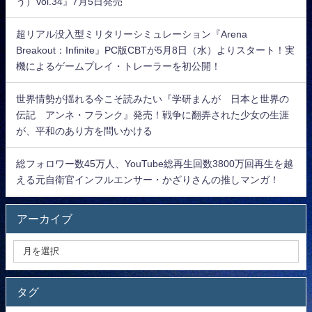
う）Vol.34』7月5日発売
超リアル没入型ミリタリーシミュレーション『Arena
Breakout：Infinite』PC版CBTが5月8日（水）よりスタート！実
機によるゲームプレイ・トレーラーを初公開！
世界情勢が揺れる今こそ読みたい『学研まんが 日本と世界の
伝記 アンネ・フランク』発売！戦争に翻弄された少女の生涯
が、平和のあり方を問いかける
総フォロワー数45万人、YouTube総再生回数3800万回再生を越
える元自衛官インフルエンサー・かざりさんの推しマンガ！
アーカイブ
タグ