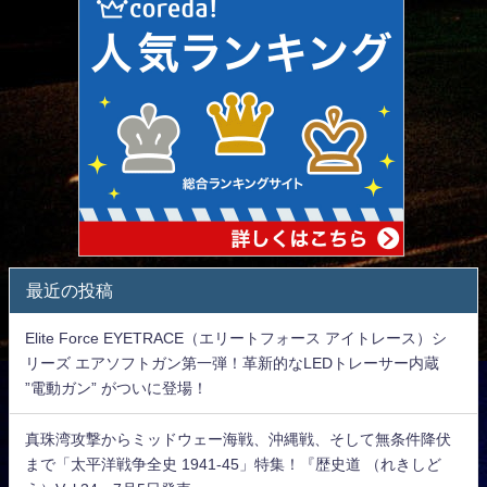
最近の投稿
Elite Force EYETRACE（エリートフォース アイトレース）シ
リーズ エアソフトガン第一弾！革新的なLEDトレーサー内蔵
”電動ガン” がついに登場！
真珠湾攻撃からミッドウェー海戦、沖縄戦、そして無条件降伏
まで「太平洋戦争全史 1941-45」特集！『歴史道 （れきしど