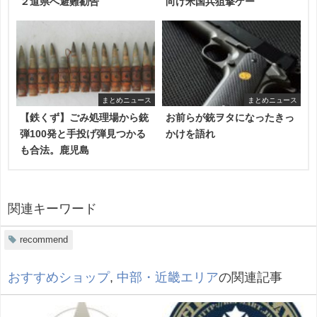
２道県へ避難勧告
向け米国兵狙撃ゲー
まとめニュース
まとめニュース
【鉄くず】ごみ処理場から銃
お前らが銃ヲタになったきっ
弾100発と手投げ弾見つかる
かけを語れ
も合法。鹿児島
関連キーワード
recommend
おすすめショップ
,
中部・近畿エリア
の関連記事