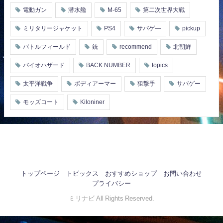
電動ガン
潜水艦
M-65
第二次世界大戦
ミリタリージャケット
PS4
サバゲ―
pickup
バトルフィールド
銃
recommend
北朝鮮
バイオハザード
BACK NUMBER
topics
太平洋戦争
ボディアーマー
狙撃手
サバゲー
モッズコート
Kiloniner
トップページ
トピックス
おすすめショップ
お問い合わせ
プライバシー
ミリナビ All Rights Reserved.