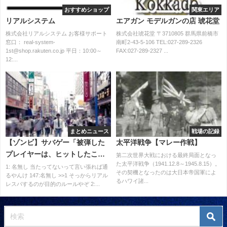
おすすめショップ
関東エリア
リアルシステム
エアガン モデルガンの店 琥花堂
株式会社リアルシステム お客様サポート
株式会社琥花堂 〒3710805 群馬県前橋市
窓口： real-system-
南町2-43-5-106 TEL:027-289-2326
1st@shop.rakuten.co.jp 平日：10:00～
FAX:027-289-2327 ...
12:...
まとめニュース
戦場の記録
【ゾンビ】サバゲー「被弾した
太平洋戦争【マレー作戦】
プレイヤーは、ヒットしたこと
第二次世界大戦における最終局面となっ
た太平洋戦争（1941.12.8～1945.8.15）。
を自己申告します」←こんなん
1: 名無し 当たってないって言い張れば通
その契機となったのは大日本帝国軍によ
るやんけ 147:名無し >>1 そっからリアル
ズルしまくりやん
るハワイ諸...
レスバするのが目的のルールやぞ 2:...