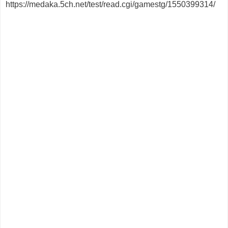
https://medaka.5ch.net/test/read.cgi/gamestg/1550399314/