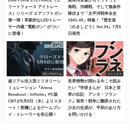
リートフォース アイトレー
海戦、沖縄戦、そして無条件
ス）シリーズ エアソフトガン
降伏まで「太平洋戦争全史
第一弾！革新的なLEDトレー
1941-45」特集！『歴史道
サー内蔵 ”電動ガン” がつい
（れきしどう）Vol.34』7月5
に登場！
日発売
PC / TVゲーム
コミックス
超リアル没入型ミリタリーシ
世界情勢が揺れる今こそ読み
ミュレーション『Arena
たい『学研まんが 日本と世
Breakout：Infinite』PC版
界の伝記 アンネ・フラン
CBTが5月8日（水）よりスタ
ク』発売！戦争に翻弄された
ート！実機によるゲームプレ
少女の生涯が、平和のあり方
イ・トレーラーを初公開！
を問いかける