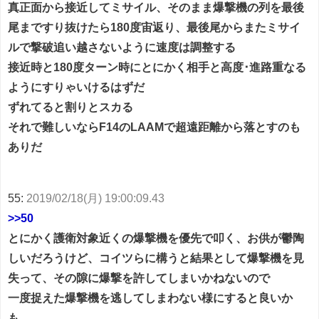
真正面から接近してミサイル、そのまま爆撃機の列を最後
尾まですり抜けたら180度宙返り、最後尾からまたミサイ
ルで撃破追い越さないように速度は調整する
接近時と180度ターン時にとにかく相手と高度･進路重なる
ようにすりゃいけるはずだ
ずれてると割りとスカる
それで難しいならF14のLAAMで超遠距離から落とすのも
ありだ
55:
2019/02/18(月) 19:00:09.43
>>50
とにかく護衛対象近くの爆撃機を優先で叩く、お供が鬱陶
しいだろうけど、コイツらに構うと結果として爆撃機を見
失って、その隙に爆撃を許してしまいかねないので
一度捉えた爆撃機を逃してしまわない様にすると良いか
も。