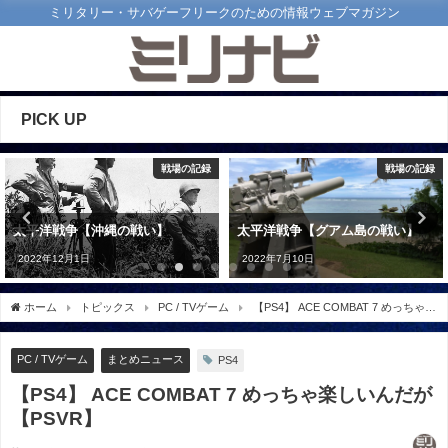
ミリタリー・サバゲーフリークのための情報ウェブマガジン
PICK UP
戦場の記録
戦場の記録
太平洋戦争【沖縄の戦い】
太平洋戦争【グアム島の戦い】
2022年12月1日
2022年7月10日
ホーム
トピックス
PC / TVゲーム
【PS4】 ACE COMBAT 7 めっちゃ楽
しいんだが【PSVR】
PC / TVゲーム
まとめニュース
PS4
【PS4】 ACE COMBAT 7 めっちゃ楽しいんだが
【PSVR】