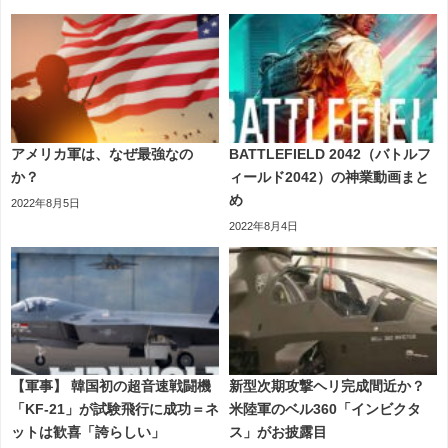
アメリカ軍は、なぜ最強なの
BATTLEFIELD 2042（バトルフ
か？
ィールド2042）の神業動画まと
め
2022年8月5日
2022年8月4日
【軍事】 韓国初の超音速戦闘機
新型次期攻撃ヘリ完成間近か？
「KF-21」が試験飛行に成功＝ネ
米陸軍のベル360「インビクタ
ットは歓喜「誇らしい」
ス」がお披露目