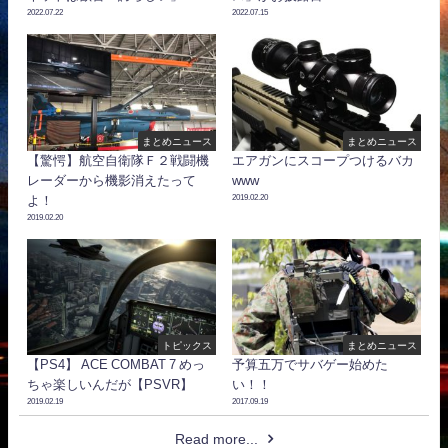
2022.07.22
2022.07.15
まとめニュース
まとめニュース
【驚愕】航空自衛隊Ｆ２戦闘機
エアガンにスコープつけるバカ
レーダーから機影消えたって
www
2019.02.20
よ！
2019.02.20
トピックス
まとめニュース
【PS4】 ACE COMBAT 7 めっ
予算五万でサバゲー始めた
ちゃ楽しいんだが【PSVR】
い！！
2019.02.19
2017.09.19
Read more...