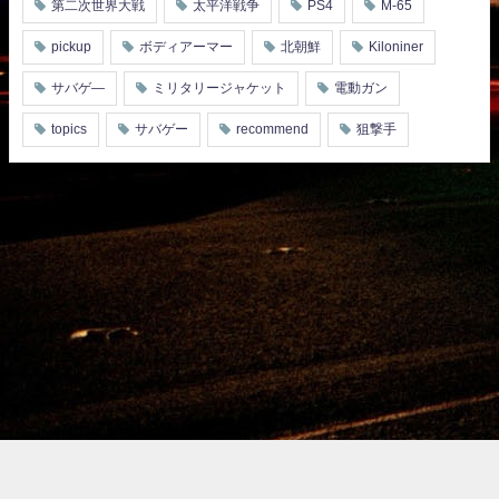
第二次世界大戦
太平洋戦争
PS4
M-65
pickup
ボディアーマー
北朝鮮
Kiloniner
サバゲ―
ミリタリージャケット
電動ガン
topics
サバゲー
recommend
狙撃手