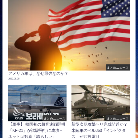
まとめニュース
アメリカ軍は、なぜ最強なのか？
2022.08.05
まとめニュース
まとめニュース
【軍事】 韓国初の超音速戦闘機
新型次期攻撃ヘリ完成間近か？
「KF-21」が試験飛行に成功＝
米陸軍のベル360「インビクタ
ネットは歓喜「誇らしい」
ス」がお披露目