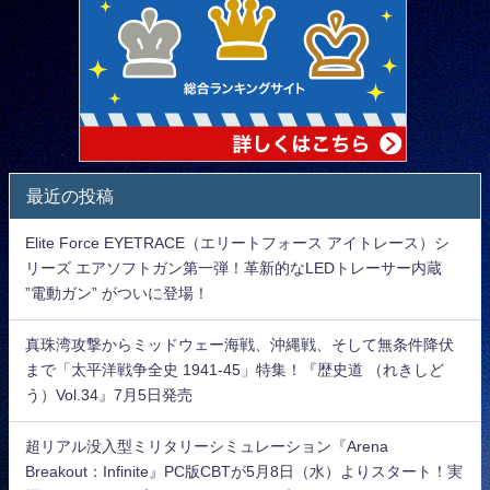
最近の投稿
Elite Force EYETRACE（エリートフォース アイトレース）シ
リーズ エアソフトガン第一弾！革新的なLEDトレーサー内蔵
”電動ガン” がついに登場！
真珠湾攻撃からミッドウェー海戦、沖縄戦、そして無条件降伏
まで「太平洋戦争全史 1941-45」特集！『歴史道 （れきしど
う）Vol.34』7月5日発売
超リアル没入型ミリタリーシミュレーション『Arena
Breakout：Infinite』PC版CBTが5月8日（水）よりスタート！実