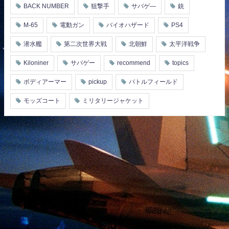
BACK NUMBER
狙撃手
サバゲ―
銃
M-65
電動ガン
バイオハザード
PS4
潜水艦
第二次世界大戦
北朝鮮
太平洋戦争
Kiloniner
サバゲー
recommend
topics
ボディアーマー
pickup
バトルフィールド
モッズコート
ミリタリージャケット