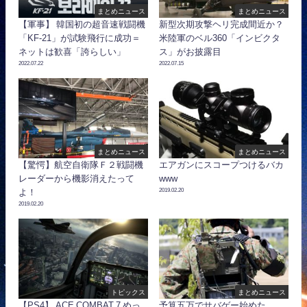
まとめニュース
まとめニュース
【軍事】 韓国初の超音速戦闘機
新型次期攻撃ヘリ完成間近か？
「KF-21」が試験飛行に成功＝
米陸軍のベル360「インビクタ
ネットは歓喜「誇らしい」
ス」がお披露目
2022.07.22
2022.07.15
まとめニュース
まとめニュース
【驚愕】航空自衛隊Ｆ２戦闘機
エアガンにスコープつけるバカ
レーダーから機影消えたって
www
2019.02.20
よ！
2019.02.20
トピックス
まとめニュース
【PS4】 ACE COMBAT 7 めっ
予算五万でサバゲー始めた