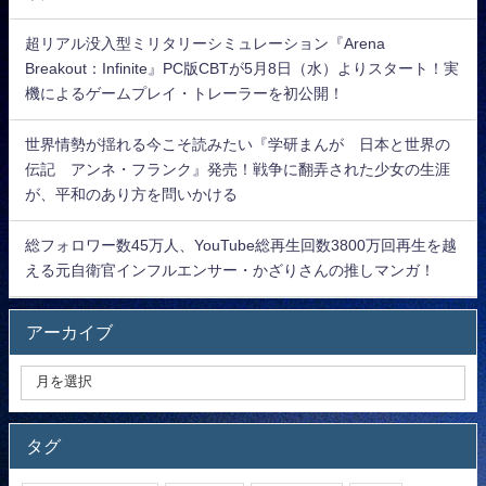
超リアル没入型ミリタリーシミュレーション『Arena
Breakout：Infinite』PC版CBTが5月8日（水）よりスタート！実
機によるゲームプレイ・トレーラーを初公開！
世界情勢が揺れる今こそ読みたい『学研まんが 日本と世界の
伝記 アンネ・フランク』発売！戦争に翻弄された少女の生涯
が、平和のあり方を問いかける
総フォロワー数45万人、YouTube総再生回数3800万回再生を越
える元自衛官インフルエンサー・かざりさんの推しマンガ！
アーカイブ
タグ