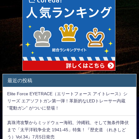
最近の投稿
Elite Force EYETRACE（エリートフォース アイトレース）シ
リーズ エアソフトガン第一弾！革新的なLEDトレーサー内蔵
”電動ガン” がついに登場！
真珠湾攻撃からミッドウェー海戦、沖縄戦、そして無条件降伏
まで「太平洋戦争全史 1941-45」特集！『歴史道 （れきしど
う）Vol.34』7月5日発売