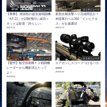
まとめニュース
まとめニュース
【軍事】 韓国初の超音速戦闘機
新型次期攻撃ヘリ完成間近か？
「KF-21」が試験飛行に成功＝
米陸軍のベル360「インビクタ
ネットは歓喜「誇らしい」
ス」がお披露目
2022.07.22
2022.07.15
まとめニュース
まとめニュース
【驚愕】航空自衛隊Ｆ２戦闘機
エアガンにスコープつけるバカ
レーダーから機影消えたって
www
2019.02.20
よ！
2019.02.20