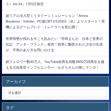
う）Vol.34』7月5日発売
超リアル没入型ミリタリーシミュレーション『Arena
Breakout：Infinite』PC版CBTが5月8日（水）よりスタート！実
機によるゲームプレイ・トレーラーを初公開！
世界情勢が揺れる今こそ読みたい『学研まんが 日本と世界の
伝記 アンネ・フランク』発売！戦争に翻弄された少女の生涯
が、平和のあり方を問いかける
総フォロワー数45万人、YouTube総再生回数3800万回再生を越
える元自衛官インフルエンサー・かざりさんの推しマンガ！
アーカイブ
タグ