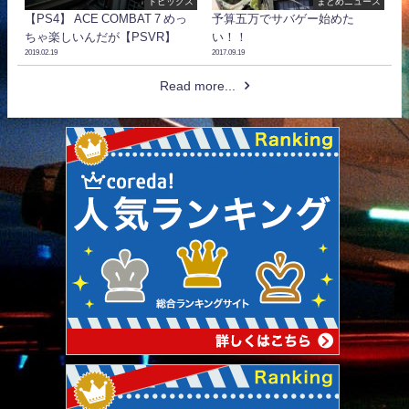
トピックス
まとめニュース
【PS4】 ACE COMBAT 7 めっ
予算五万でサバゲー始めた
ちゃ楽しいんだが【PSVR】
い！！
2019.02.19
2017.09.19
Read more...