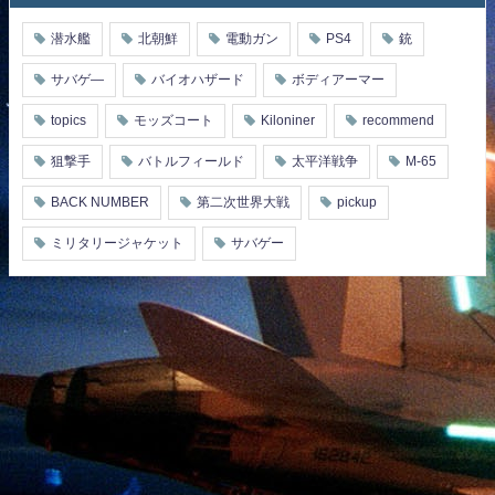
潜水艦
北朝鮮
電動ガン
PS4
銃
サバゲ―
バイオハザード
ボディアーマー
topics
モッズコート
Kiloniner
recommend
狙撃手
バトルフィールド
太平洋戦争
M-65
BACK NUMBER
第二次世界大戦
pickup
ミリタリージャケット
サバゲー