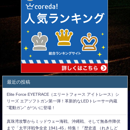
最近の投稿
Elite Force EYETRACE（エリートフォース アイトレース）シ
リーズ エアソフトガン第一弾！革新的なLEDトレーサー内蔵
”電動ガン” がついに登場！
真珠湾攻撃からミッドウェー海戦、沖縄戦、そして無条件降伏
まで「太平洋戦争全史 1941-45」特集！『歴史道 （れきしど