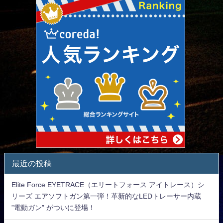
最近の投稿
Elite Force EYETRACE（エリートフォース アイトレース）シ
リーズ エアソフトガン第一弾！革新的なLEDトレーサー内蔵
”電動ガン” がついに登場！