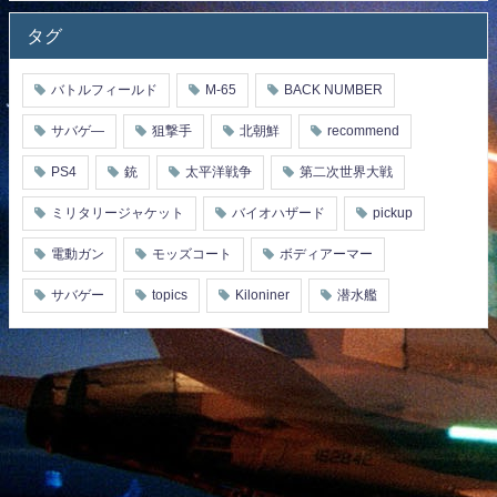
タグ
バトルフィールド
M-65
BACK NUMBER
サバゲ―
狙撃手
北朝鮮
recommend
PS4
銃
太平洋戦争
第二次世界大戦
ミリタリージャケット
バイオハザード
pickup
電動ガン
モッズコート
ボディアーマー
サバゲー
topics
Kiloniner
潜水艦