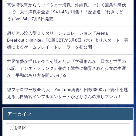
真珠湾攻撃からミッドウェー海戦、沖縄戦、そして無条件降伏
まで「太平洋戦争全史 1941-45」特集！『歴史道 （れきしど
う）Vol.34』7月5日発売
超リアル没入型ミリタリーシミュレーション『Arena
Breakout：Infinite』PC版CBTが5月8日（水）よりスタート！実
機によるゲームプレイ・トレーラーを初公開！
世界情勢が揺れる今こそ読みたい『学研まんが 日本と世界の
伝記 アンネ・フランク』発売！戦争に翻弄された少女の生涯
が、平和のあり方を問いかける
総フォロワー数45万人、YouTube総再生回数3800万回再生を越
える元自衛官インフルエンサー・かざりさんの推しマンガ！
アーカイブ