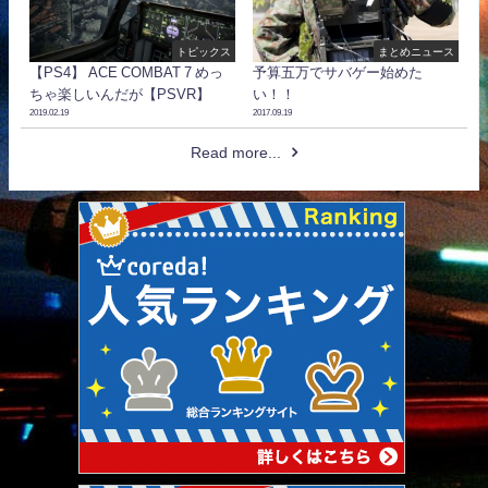
トピックス
まとめニュース
【PS4】 ACE COMBAT 7 めっ
予算五万でサバゲー始めた
ちゃ楽しいんだが【PSVR】
い！！
2019.02.19
2017.09.19
Read more...