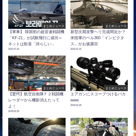
まとめニュース
まとめニュース
【軍事】 韓国初の超音速戦闘機
新型次期攻撃ヘリ完成間近か？
「KF-21」が試験飛行に成功＝
米陸軍のベル360「インビクタ
ネットは歓喜「誇らしい」
ス」がお披露目
2022.07.22
2022.07.15
まとめニュース
まとめニュース
【驚愕】航空自衛隊Ｆ２戦闘機
エアガンにスコープつけるバカ
レーダーから機影消えたって
www
2019.02.20
よ！
2019.02.20