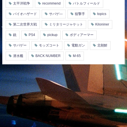
太平洋戦争
recommend
バトルフィールド
バイオハザード
サバゲ―
狙撃手
topics
第二次世界大戦
ミリタリージャケット
Kiloniner
銃
PS4
pickup
ボディアーマー
サバゲー
モッズコート
電動ガン
北朝鮮
潜水艦
BACK NUMBER
M-65