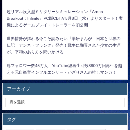
超リアル没入型ミリタリーシミュレーション『Arena
Breakout：Infinite』PC版CBTが5月8日（水）よりスタート！実
機によるゲームプレイ・トレーラーを初公開！
世界情勢が揺れる今こそ読みたい『学研まんが 日本と世界の
伝記 アンネ・フランク』発売！戦争に翻弄された少女の生涯
が、平和のあり方を問いかける
総フォロワー数45万人、YouTube総再生回数3800万回再生を越
える元自衛官インフルエンサー・かざりさんの推しマンガ！
アーカイブ
タグ