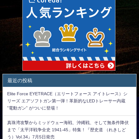
最近の投稿
Elite Force EYETRACE（エリートフォース アイトレース）シ
リーズ エアソフトガン第一弾！革新的なLEDトレーサー内蔵
”電動ガン” がついに登場！
真珠湾攻撃からミッドウェー海戦、沖縄戦、そして無条件降伏
まで「太平洋戦争全史 1941-45」特集！『歴史道 （れきしど
う）Vol.34』7月5日発売