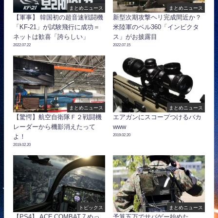
まとめニュース
まとめニュース
【軍事】 韓国初の超音速戦闘機
新型次期攻撃ヘリ完成間近か？
「KF-21」が試験飛行に成功＝
米陸軍のベル360「インビクタ
ネットは歓喜「誇らしい」
ス」がお披露目
2022.07.22
2022.07.15
まとめニュース
まとめニュース
【驚愕】航空自衛隊Ｆ２戦闘機
エアガンにスコープつけるバカ
レーダーから機影消えたって
www
2019.02.20
よ！
2019.02.20
トピックス
まとめニュース
【PS4】 ACE COMBAT 7 めっ
予算五万でサバゲー始めた