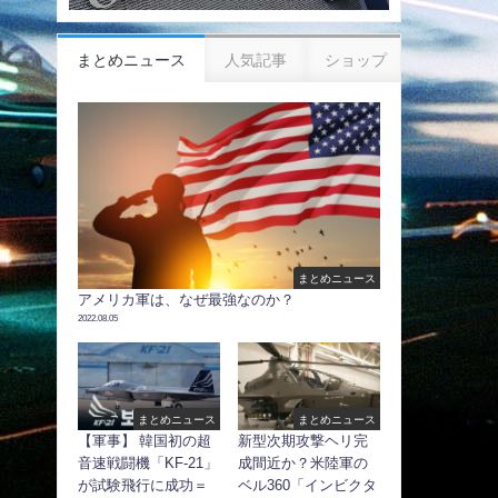
まとめニュース
人気記事
ショップ
まとめニュース
アメリカ軍は、なぜ最強なのか？
2022.08.05
まとめニュース
まとめニュース
【軍事】 韓国初の超
新型次期攻撃ヘリ完
音速戦闘機「KF-21」
成間近か？米陸軍の
が試験飛行に成功＝
ベル360「インビクタ