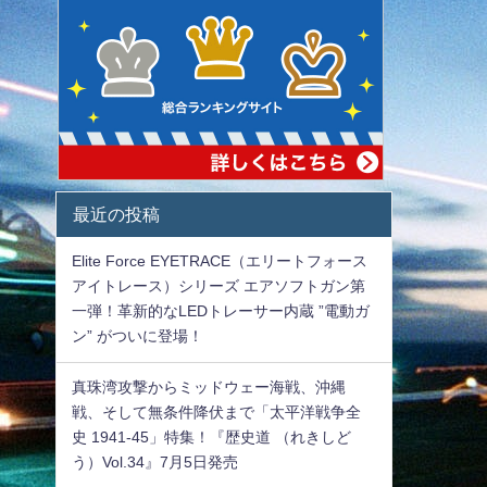
最近の投稿
Elite Force EYETRACE（エリートフォース
アイトレース）シリーズ エアソフトガン第
一弾！革新的なLEDトレーサー内蔵 ”電動ガ
ン” がついに登場！
真珠湾攻撃からミッドウェー海戦、沖縄
戦、そして無条件降伏まで「太平洋戦争全
史 1941-45」特集！『歴史道 （れきしど
う）Vol.34』7月5日発売