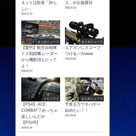
ネットは歓喜「誇ら
ス」がお披露目
2022.07.15
しい」
2022.07.22
まとめニュース
まとめニュース
【驚愕】航空自衛隊
エアガンにスコープ
Ｆ２戦闘機 レーダー
つけるバカwww
2019.02.20
から機影消えたって
よ！
2019.02.20
トピックス
まとめニュース
【PS4】 ACE
予算五万でサバゲー
COMBAT 7 めっちゃ
始めたい！！
2017.09.19
楽しいんだが
【PSVR】
2019.02.19