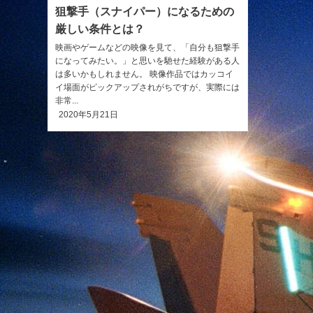
狙撃手（スナイパー）になるための
厳しい条件とは？
映画やゲームなどの映像を見て、「自分も狙撃手
になってみたい。」と思いを馳せた経験がある人
は多いかもしれません。 映像作品ではカッコイ
イ場面がピックアップされがちですが、実際には
非常...
2020年5月21日