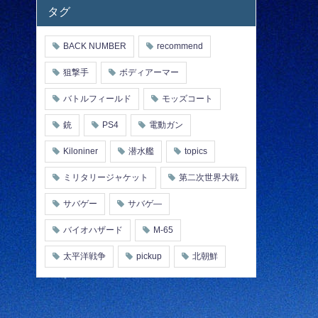
タグ
BACK NUMBER
recommend
狙撃手
ボディアーマー
バトルフィールド
モッズコート
銃
PS4
電動ガン
Kiloniner
潜水艦
topics
ミリタリージャケット
第二次世界大戦
サバゲー
サバゲ―
バイオハザード
M-65
太平洋戦争
pickup
北朝鮮