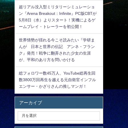
超リアル没入型ミリタリーシミュレーショ
ン『Arena Breakout：Infinite』PC版CBTが
5月8日（水）よりスタート！実機によるゲ
ームプレイ・トレーラーを初公開！
世界情勢が揺れる今こそ読みたい『学研ま
んが 日本と世界の伝記 アンネ・フラン
ク』発売！戦争に翻弄された少女の生涯
が、平和のあり方を問いかける
総フォロワー数45万人、YouTube総再生回
数3800万回再生を越える元自衛官インフル
エンサー・かざりさんの推しマンガ！
アーカイブ