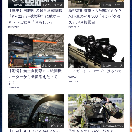
まとめニュース
まとめニュース
【軍事】 韓国初の超音速戦闘機
新型次期攻撃ヘリ完成間近か？
「KF-21」が試験飛行に成功＝
米陸軍のベル360「インビクタ
ネットは歓喜「誇らしい」
ス」がお披露目
2022.07.22
2022.07.15
まとめニュース
まとめニュース
【驚愕】航空自衛隊Ｆ２戦闘機
エアガンにスコープつけるバカ
レーダーから機影消えたって
www
2019.02.20
よ！
2019.02.20
トピックス
まとめニュース
【PS4】 ACE COMBAT 7 めっ
予算五万でサバゲー始めた