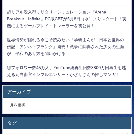
超リアル没入型ミリタリーシミュレーション『Arena
Breakout：Infinite』PC版CBTが5月8日（水）よりスタート！実
機によるゲームプレイ・トレーラーを初公開！
世界情勢が揺れる今こそ読みたい『学研まんが 日本と世界の
伝記 アンネ・フランク』発売！戦争に翻弄された少女の生涯
が、平和のあり方を問いかける
総フォロワー数45万人、YouTube総再生回数3800万回再生を越
える元自衛官インフルエンサー・かざりさんの推しマンガ！
アーカイブ
タグ