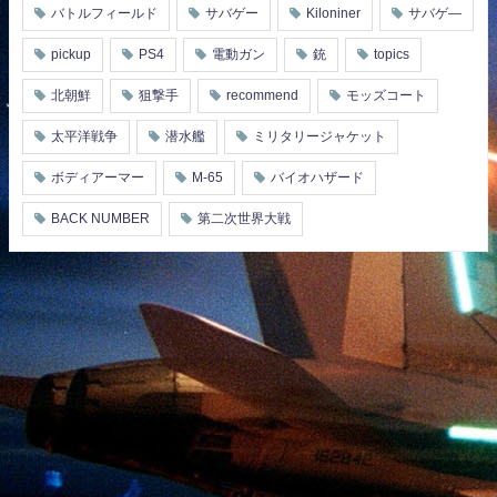
バトルフィールド
サバゲー
Kiloniner
サバゲ―
pickup
PS4
電動ガン
銃
topics
北朝鮮
狙撃手
recommend
モッズコート
太平洋戦争
潜水艦
ミリタリージャケット
ボディアーマー
M-65
バイオハザード
BACK NUMBER
第二次世界大戦