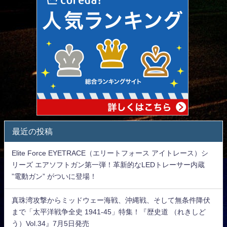
最近の投稿
Elite Force EYETRACE（エリートフォース アイトレース）シ
リーズ エアソフトガン第一弾！革新的なLEDトレーサー内蔵
”電動ガン” がついに登場！
真珠湾攻撃からミッドウェー海戦、沖縄戦、そして無条件降伏
まで「太平洋戦争全史 1941-45」特集！『歴史道 （れきしど
う）Vol.34』7月5日発売