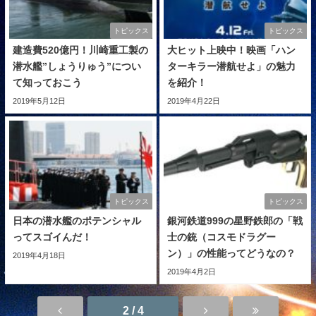
トピックス
トピックス
建造費520億円！川崎重工製の
大ヒット上映中！映画「ハン
潜水艦”しょうりゅう”につい
ターキラー潜航せよ」の魅力
て知っておこう
を紹介！
2019年5月12日
2019年4月22日
トピックス
トピックス
日本の潜水艦のポテンシャル
銀河鉄道999の星野鉄郎の「戦
ってスゴイんだ！
士の銃（コスモドラグー
ン）」の性能ってどうなの？
2019年4月18日
2019年4月2日
2 / 4