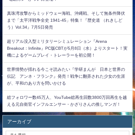
真珠湾攻撃からミッドウェー海戦、沖縄戦、そして無条件降伏
まで「太平洋戦争全史 1941-45」特集！『歴史道 （れきしど
う）Vol.34』7月5日発売
超リアル没入型ミリタリーシミュレーション『Arena
Breakout：Infinite』PC版CBTが5月8日（水）よりスタート！実
機によるゲームプレイ・トレーラーを初公開！
世界情勢が揺れる今こそ読みたい『学研まんが 日本と世界の
伝記 アンネ・フランク』発売！戦争に翻弄された少女の生涯
が、平和のあり方を問いかける
総フォロワー数45万人、YouTube総再生回数3800万回再生を越
える元自衛官インフルエンサー・かざりさんの推しマンガ！
アーカイブ