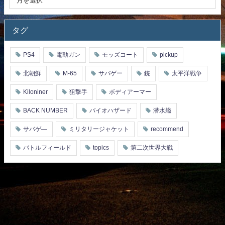
タグ
PS4
電動ガン
モッズコート
pickup
北朝鮮
M-65
サバゲー
銃
太平洋戦争
Kiloniner
狙撃手
ボディアーマー
BACK NUMBER
バイオハザード
潜水艦
サバゲ―
ミリタリージャケット
recommend
バトルフィールド
topics
第二次世界大戦