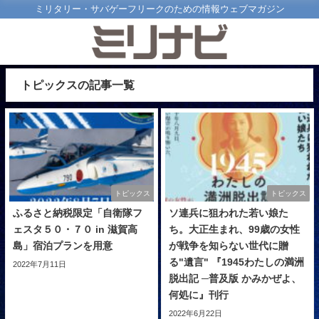
ミリタリー・サバゲーフリークのための情報ウェブマガジン
トピックスの記事一覧
トピックス
トピックス
ふるさと納税限定「自衛隊フ
ソ連兵に狙われた若い娘た
ェスタ５０・７０ in 滋賀高
ち。大正生まれ、99歳の女性
島」宿泊プランを用意
が戦争を知らない世代に贈
る"遺言" 『1945わたしの満洲
2022年7月11日
脱出記 ─普及版 かみかぜよ、
何処に』刊行
2022年6月22日