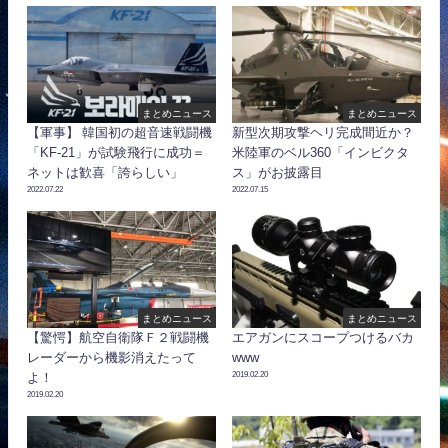
まとめニュース
まとめニュース
【軍事】 韓国初の超音速戦闘機
新型次期攻撃ヘリ完成間近か？
「KF-21」が試験飛行に成功＝
米陸軍のベル360「インビクタ
ネットは歓喜「誇らしい」
ス」がお披露目
2022.07.22
2022.07.15
まとめニュース
まとめニュース
【驚愕】航空自衛隊Ｆ２戦闘機
エアガンにスコープつけるバカ
レーダーから機影消えたって
www
2019.02.20
よ！
2019.02.20