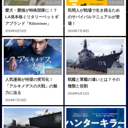
トピックス
トピックス
愛犬・愛猫が特殊部隊に！？
民間人が戦場で生き残るため
LA発本格ミリタリーペットギ
のサバイバルマニュアルが登
アブランド「Kiloniner」
場！
2019年8月10日
2019年7月30日
トピックス
トピックス
人気漫画が待望の実写化！
戦艦と軍艦の違いとは？その
「アルキメデスの大戦」の魅
種類と役割
力に迫る
2019年6月12日
2019年7月18日