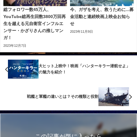
総フォロワー数45万人、
今、ガザを考え、救うために...募
YouTube総再生回数3800万回再
金活動と連続映画上映会お知ら
生を越える元自衛官インフルエ
せ
ンサー・かざりさんの推しマン
2023年11月9日
ガ！
2023年12月7日
大ヒット上映中！映画「ハンターキラー潜航せよ」
の魅力を紹介！
戦艦と軍艦の違いとは？その種類と役割
この記事が気に入ったら