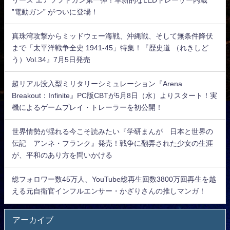
”電動ガン” がついに登場！
真珠湾攻撃からミッドウェー海戦、沖縄戦、そして無条件降伏
まで「太平洋戦争全史 1941-45」特集！『歴史道 （れきしど
う）Vol.34』7月5日発売
超リアル没入型ミリタリーシミュレーション『Arena
Breakout：Infinite』PC版CBTが5月8日（水）よりスタート！実
機によるゲームプレイ・トレーラーを初公開！
世界情勢が揺れる今こそ読みたい『学研まんが 日本と世界の
伝記 アンネ・フランク』発売！戦争に翻弄された少女の生涯
が、平和のあり方を問いかける
総フォロワー数45万人、YouTube総再生回数3800万回再生を越
える元自衛官インフルエンサー・かざりさんの推しマンガ！
アーカイブ