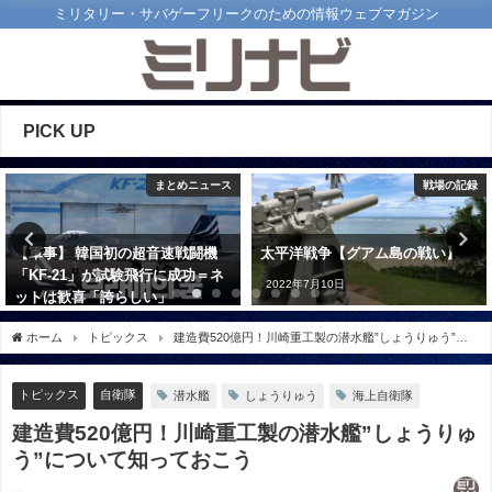
ミリタリー・サバゲーフリークのための情報ウェブマガジン
PICK UP
ース
戦場の記録
まとめニュ
機
太平洋戦争【グアム島の戦い】
新型次期攻撃ヘリ完成間近か
ネ
陸軍のベル360「インビクタス
2022年7月10日
がお披露目
2022年7月15日
ホーム
トピックス
建造費520億円！川崎重工製の潜水艦”しょうりゅう”に
ついて知っておこう
トピックス
自衛隊
潜水艦
しょうりゅう
海上自衛隊
建造費520億円！川崎重工製の潜水艦”しょうりゅ
う”について知っておこう