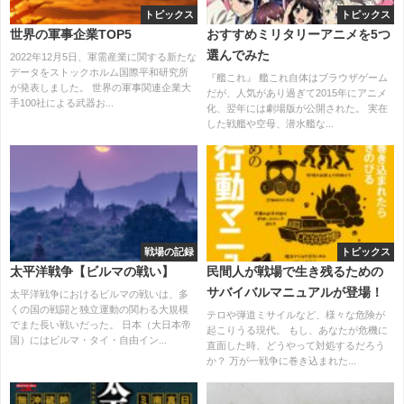
トピックス
トピックス
世界の軍事企業TOP5
おすすめミリタリーアニメを5つ
選んでみた
2022年12月5日、軍需産業に関する新たな
データをストックホルム国際平和研究所
『艦これ』 艦これ自体はブラウザゲーム
が発表しました。 世界の軍事関連企業大
だが、人気があり過ぎて2015年にアニメ
手100社による武器お...
化、翌年には劇場版が公開された。 実在
した戦艦や空母、潜水艦な...
戦場の記録
トピックス
太平洋戦争【ビルマの戦い】
民間人が戦場で生き残るための
サバイバルマニュアルが登場！
太平洋戦争におけるビルマの戦いは、多
くの国の戦闘と独立運動の関わる大規模
テロや弾道ミサイルなど、様々な危険が
でまた長い戦いだった。 日本（大日本帝
起こりうる現代。 もし、あなたが危機に
国）にはビルマ・タイ・自由イン...
直面した時、どうやって対処するだろう
か？ 万が一戦争に巻き込まれた...