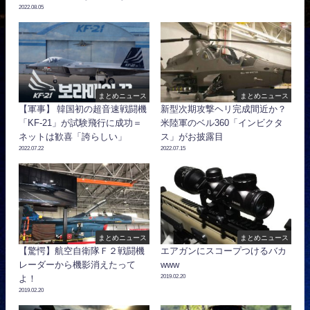
2022.08.05
まとめニュース
まとめニュース
【軍事】 韓国初の超音速戦闘機
新型次期攻撃ヘリ完成間近か？
「KF-21」が試験飛行に成功＝
米陸軍のベル360「インビクタ
ネットは歓喜「誇らしい」
ス」がお披露目
2022.07.22
2022.07.15
まとめニュース
まとめニュース
【驚愕】航空自衛隊Ｆ２戦闘機
エアガンにスコープつけるバカ
レーダーから機影消えたって
www
2019.02.20
よ！
2019.02.20