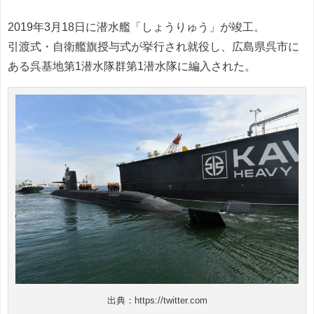
2019年3月18日に潜水艦「しょうりゅう」が竣工。
引渡式・自衛艦旗授与式が挙行され就役し、広島県呉市に
ある呉基地第1潜水隊群第1潜水隊に編入された。
出典：
https://twitter.com