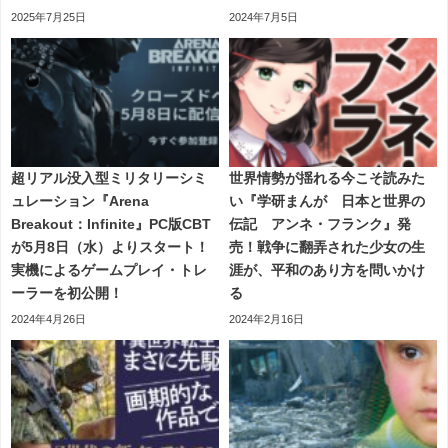
2025年7月25日
2024年7月5日
超リアル没入型ミリタリーシミ
世界情勢が揺れる今こそ読みた
ュレーション『Arena
い『学研まんが 日本と世界の
Breakout：Infinite』PC版CBT
伝記 アンネ・フランク』発
が5月8日（水）よりスタート！
売！戦争に翻弄された少女の生
実機によるゲームプレイ・トレ
涯が、平和のあり方を問いかけ
ーラーを初公開！
る
2024年4月26日
2024年2月16日