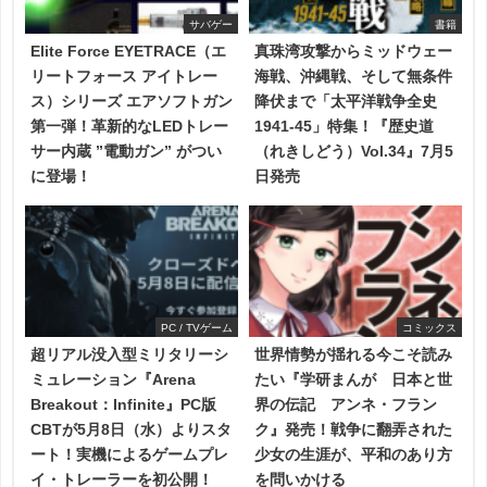
サバゲー
書籍
Elite Force EYETRACE（エ
真珠湾攻撃からミッドウェー
リートフォース アイトレー
海戦、沖縄戦、そして無条件
ス）シリーズ エアソフトガン
降伏まで「太平洋戦争全史
第一弾！革新的なLEDトレー
1941-45」特集！『歴史道
サー内蔵 ”電動ガン” がつい
（れきしどう）Vol.34』7月5
に登場！
日発売
PC / TVゲーム
コミックス
超リアル没入型ミリタリーシ
世界情勢が揺れる今こそ読み
ミュレーション『Arena
たい『学研まんが 日本と世
Breakout：Infinite』PC版
界の伝記 アンネ・フラン
CBTが5月8日（水）よりスタ
ク』発売！戦争に翻弄された
ート！実機によるゲームプレ
少女の生涯が、平和のあり方
イ・トレーラーを初公開！
を問いかける