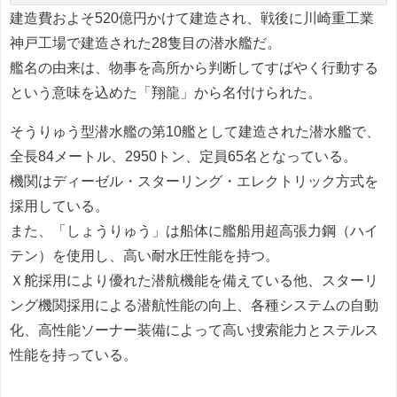
建造費およそ520億円かけて建造され、戦後に川崎重工業
神戸工場で建造された28隻目の潜水艦だ。
艦名の由来は、物事を高所から判断してすばやく行動する
という意味を込めた「翔龍」から名付けられた。
そうりゅう型潜水艦の第10艦として建造された潜水艦で、
全長84メートル、2950トン、定員65名となっている。
機関はディーゼル・スターリング・エレクトリック方式を
採用している。
また、「しょうりゅう」は船体に艦船用超高張力鋼（ハイ
テン）を使用し、高い耐水圧性能を持つ。
Ｘ舵採用により優れた潜航機能を備えている他、スターリ
ング機関採用による潜航性能の向上、各種システムの自動
化、高性能ソーナー装備によって高い捜索能力とステルス
性能を持っている。