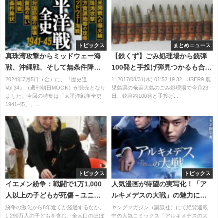
トピックス
まとめニュース
真珠湾攻撃からミッドウェー海
【鉄くず】ごみ処理場から銃弾
戦、沖縄戦、そして無条件降伏
100発と手投げ弾見つかるも合
まで「太平洋戦争全史 1941-
法。鹿児島
2024年7月5日（金）に、『歴史道
1: 2017/08/31(木) 01:52:19.32 _USER9 鹿
Vol.34』（週刊朝日MOOK）が発売となり
児島県の奄美大島のごみ処理場で今月23
45」特集！『歴史道 （れきしど
ました。今回の特集は「太平洋戦争全史
日、銃弾約100発と手投げ...
う）Vol.34』7月5日発売
1941-45」。...
トピックス
トピックス
イエメン紛争：戦闘で1万1,000
人気漫画が待望の実写化！「ア
人以上の子どもが死傷－ユニセ
ルキメデスの大戦」の魅力に迫
フ事務局長、再度の停戦を求め
る
紛争の激化から8年近くが経過するなか、
ヤングマガジン（講談社）にて絶賛連載
1,290万人の子どもを含む、全人口のほぼ
中の人気コミックス「アルキメデスの大
る