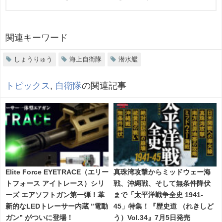
関連キーワード
しょうりゅう
海上自衛隊
潜水艦
トピックス
,
自衛隊
の関連記事
Elite Force EYETRACE（エリー
真珠湾攻撃からミッドウェー海
トフォース アイトレース）シリ
戦、沖縄戦、そして無条件降伏
ーズ エアソフトガン第一弾！革
まで「太平洋戦争全史 1941-
新的なLEDトレーサー内蔵 ”電動
45」特集！『歴史道 （れきしど
ガン” がついに登場！
う）Vol.34』7月5日発売