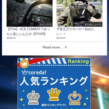
トピックス
まとめニュース
【PS4】 ACE COMBAT 7 めっ
予算五万でサバゲー始めた
ちゃ楽しいんだが【PSVR】
い！！
2019.02.19
2017.09.19
Read more...