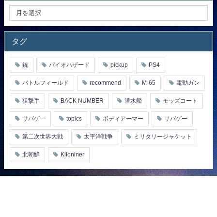
タグ
銃
バイオハザード
pickup
PS4
バトルフィールド
recommend
M-65
電動ガン
狙撃手
BACK NUMBER
潜水艦
モッズコート
サバゲ―
topics
ボディアーマー
サバゲー
第二次世界大戦
太平洋戦争
ミリタリージャケット
北朝鮮
Kiloniner