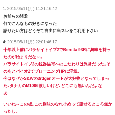
1:
2015/05/11(月) 11:21:16.42
お前らの諸君
何でこんなもの好きになった
語りたい方はどうぞご自由に当スレをご利用下さい
4:
2015/05/11(月) 22:01:46.17
十年以上前にパラサイトイブ2でBeretta 93Rに興味を持っ
たのが始まりだな～｡
パラサイトイブ2の銃器描写へのこだわりは異常だった｡そ
のあとバイオ2でブローニングHPに浮気｡
今はなぜかS&Wの3rdgenオートが大好物となってしまっ
た｡タナカのM1006欲しいけど､どこにも無いんだよな
あ……
いいね～この板｡この趣味のなれそめって話せるところ無か
ったし｡