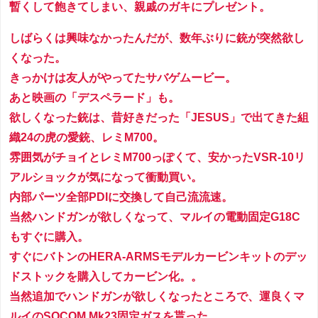
暫くして飽きてしまい、親戚のガキにプレゼント。
しばらくは興味なかったんだが、数年ぶりに銃が突然欲し
くなった。
きっかけは友人がやってたサバゲムービー。
あと映画の「デスペラード」も。
欲しくなった銃は、昔好きだった「JESUS」で出てきた組
織24の虎の愛銃、レミM700。
雰囲気がチョイとレミM700っぽくて、安かったVSR-10リ
アルショックが気になって衝動買い。
内部パーツ全部PDIに交換して自己流流速。
当然ハンドガンが欲しくなって、マルイの電動固定G18C
もすぐに購入。
すぐにバトンのHERA-ARMSモデルカービンキットのデッ
ドストックを購入してカービン化。。
当然追加でハンドガンが欲しくなったところで、運良くマ
ルイのSOCOM Mk23固定ガスを貰った。