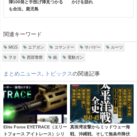
弾100発と手投げ弾見つかる
かけを語れ
も合法。鹿児島
関連キーワード
MGS
エアガン
コマンドー
サバゲー
ルーツ
ヲタ
西部警察
銃
電動ガン
まとめニュース
,
トピックス
の関連記事
Elite Force EYETRACE（エリー
真珠湾攻撃からミッドウェー海
トフォース アイトレース）シリ
戦、沖縄戦、そして無条件降伏