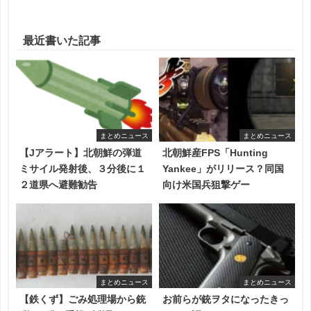
最近書いた記事
まとめニュース
まとめニュース
【Jアラート】北朝鮮の弾道
北朝鮮産FPS「Hunting
ミサイル発射後、３分後に１
Yankee」がリリース？同国
２道県へ避難勧告
向け米国兵狙撃ゲー
まとめニュース
まとめニュース
【鉄くず】ごみ処理場から銃
お前らが銃ヲタになったきっ