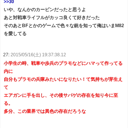
>>30
いや、なんかのカービンだったと思うよ
あと対戦車ライフルがカッコ良くて好きだった
そのあとBFとかのゲームで色々な銃を知って俺はいまM82
を愛してる
27:
2015/05/16(土) 19:37:38.12
小学生の時、戦車や歩兵のプラモなどにハマって作ってる
内に
自分もプラモの兵隊みたいになりたい！て気持ちが芽生え
て
エアガンに手を出し、その後サバゲの存在を知り今に至
る。
多分、この業界では異色の存在だろうな