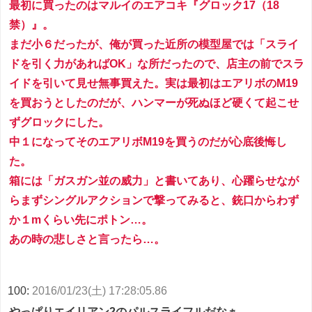
最初に買ったのはマルイのエアコキ『グロック17（18
禁）』。
まだ小６だったが、俺が買った近所の模型屋では「スライ
ドを引く力があればOK」な所だったので、店主の前でスラ
イドを引いて見せ無事買えた。実は最初はエアリボのM19
を買おうとしたのだが、ハンマーが死ぬほど硬くて起こせ
ずグロックにした。
中１になってそのエアリボM19を買うのだが心底後悔し
た。
箱には「ガスガン並の威力」と書いてあり、心躍らせなが
らまずシングルアクションで撃ってみると、銃口からわず
か１mくらい先にポトン…。
あの時の悲しさと言ったら…。
100:
2016/01/23(土) 17:28:05.86
やっぱりエイリアン2のパルスライフルだなぁ。