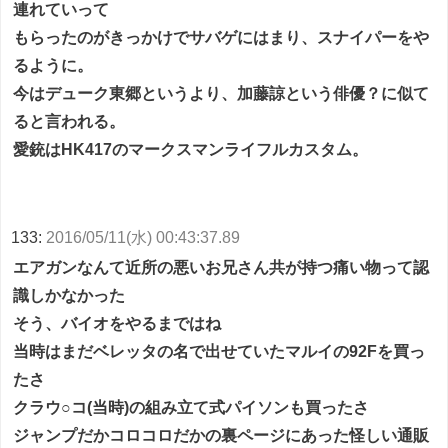
連れていって
もらったのがきっかけでサバゲにはまり、スナイパーをや
るように。
今はデューク東郷というより、加藤諒という俳優？に似て
ると言われる。
愛銃はHK417のマークスマンライフルカスタム。
133:
2016/05/11(水) 00:43:37.89
エアガンなんて近所の悪いお兄さん共が持つ痛い物って認
識しかなかった
そう、バイオをやるまではね
当時はまだベレッタの名で出せていたマルイの92Fを買っ
たさ
クラウ○コ(当時)の組み立て式パイソンも買ったさ
ジャンプだかコロコロだかの裏ページにあった怪しい通販