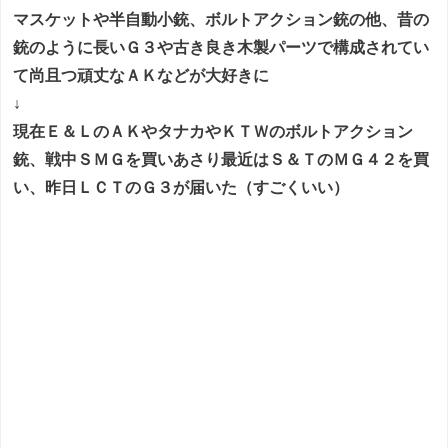
マスケットや半自動小銃、ボルトアクション銃の他、昔の
銃のように長いＧ３や古き良き木製パーツで構成されてい
て尚且つ頑丈なＡＫなどが大好きに
↓
現在Ｅ＆ＬのＡＫやタナカやＫＴＷのボルトアクション
銃、戦中ＳＭＧを買いあさり最近はＳ＆ＴのＭＧ４２を買
い、昨日ＬＣＴのＧ３が届いた（すごくいい）