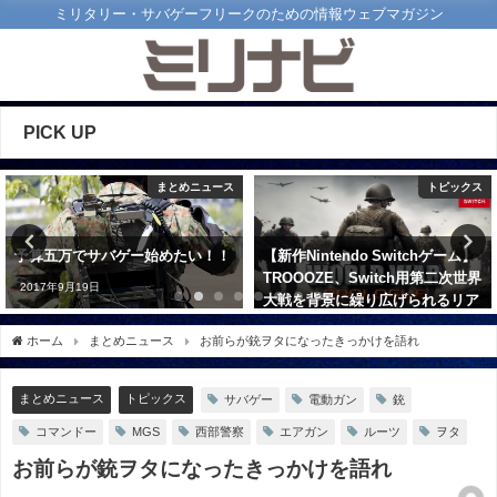
ミリタリー・サバゲーフリークのための情報ウェブマガジン
PICK UP
まとめニュース
トピックス
算五万でサバゲー始めたい！！
【新作Nintendo Switchゲーム】
朝
TROOOZE、Switch用第二次世界
「
17年9月19日
大戦を背景に繰り広げられるリア
20
リティシングルプレイFPSゲーム
ホーム
まとめニュース
お前らが銃ヲタになったきっかけを語れ
「ワールドウォー プロローグ」の
配信を開始！
2023年2月27日
まとめニュース
トピックス
サバゲー
電動ガン
銃
コマンドー
MGS
西部警察
エアガン
ルーツ
ヲタ
お前らが銃ヲタになったきっかけを語れ